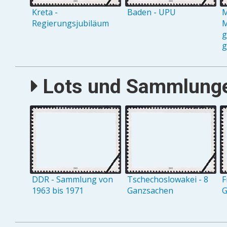
Kreta -
Baden - UPU
M
Regierungsjubiläum
M
g
g
Lots und Sammlungen
DDR - Sammlung von
Tschechoslowakei - 8
F
1963 bis 1971
Ganzsachen
G