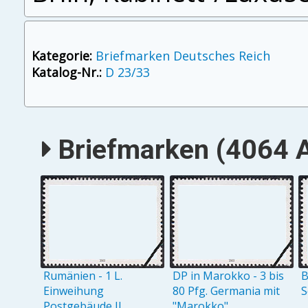
Kategorie:
Briefmarken Deutsches Reich
Katalog-Nr.:
D 23/33
Briefmarken (4064 A
Rumänien - 1 L.
DP in Marokko - 3 bis
B
Einweihung
80 Pfg. Germania mit
S
Postgebäude II
"Marokko"