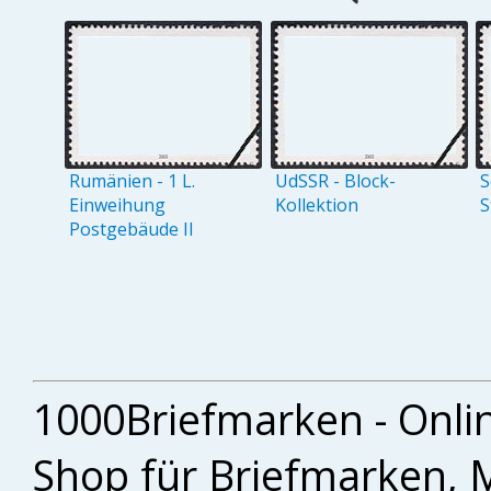
Rumänien - 1 L.
UdSSR - Block-
S
Einweihung
Kollektion
S
Postgebäude II
1000Briefmarken - Onli
Shop für Briefmarken, 