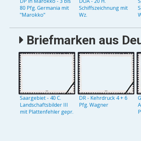
DP in Marokko - 3 bis
DOA - 20 H.
S
80 Pfg. Germania mit
Schiffszeichnung mit
S
"Marokko"
Wz.
W
Briefmarken aus Deu
Saargebiet - 40 C.
DR - Kehrdruck 4 + 6
G
Landschaftsbilder III
Pfg. Wagner
A
mit Plattenfehler gepr.
P