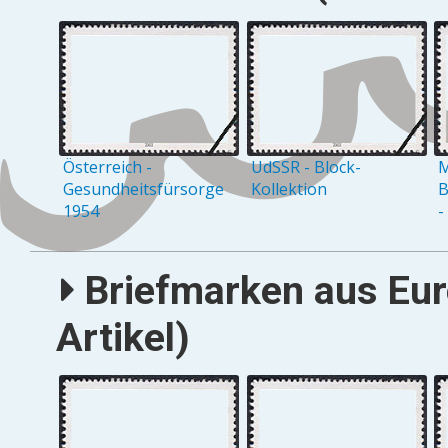
Österreich -
UdSSR - Block-
M
Gesundheitsfürsorge
Kollektion
B
1954
-
Briefmarken aus Eur
Artikel)