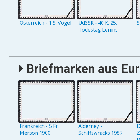
Österreich - 1 S. Vögel
UdSSR - 40 K. 25.
S
Todestag Lenins
Briefmarken aus Eur
Frankreich - 5 Fr.
Alderney -
D
Merson 1900
Schiffswracks 1987
Z
R