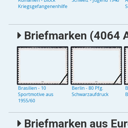
Rumänien - Block
Schweiz - Jugend 1946
A
Kriegsgefangenenhilfe
S
Briefmarken (4064 A
Brasilien - 10
Berlin - 80 Pfg.
B
Sportmotive aus
Schwarzaufdruck
B
1955/60
Briefmarken aus Eur