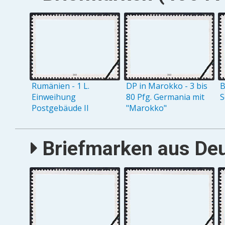
Rumänien - 1 L.
DP in Marokko - 3 bis
B
Einweihung
80 Pfg. Germania mit
S
Postgebäude II
"Marokko"
Briefmarken aus Deu