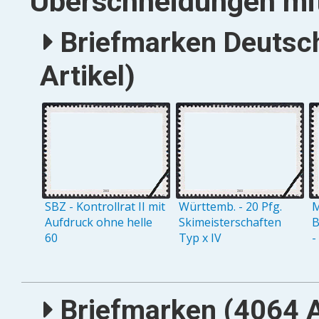
Überschneidungen mit
Briefmarken Deutsc
Artikel)
SBZ - Kontrollrat II mit
Württemb. - 20 Pfg.
M
Aufdruck ohne helle
Skimeisterschaften
B
60
Typ x IV
-
Briefmarken (4064 A