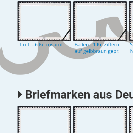
T.u.T. - 6 Kr. rosarot
Baden - 1 Kr. Ziffern
S
auf gelbbraun gepr.
N
Briefmarken aus Deu