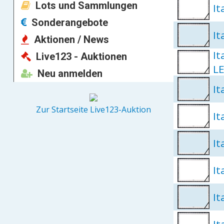
Lots und Sammlungen
It
Sonderangebote
It
Aktionen / News
It
Live123 - Auktionen
L
Neu anmelden
It
Zur Startseite Live123-Auktion
It
It
It
It
It