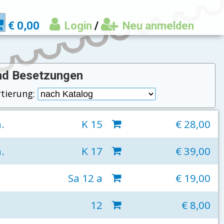
€ 0,00
Login
/
Neu anmelden
und Besetzungen
rtierung:
.
K 15
€ 28,00
.
K 17
€ 39,00
Sa 12 a
€ 19,00
12
€ 8,00