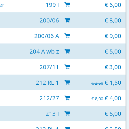
er
199 I
€ 6,00
200/06
€ 8,00
200/06 A
€ 9,00
204 A wb z
€ 5,00
207/11
€ 3,00
212 RL 1
€ 1,50
€ 2,50
212/27
€ 4,00
€ 8,00
213 I
€ 5,00
213 RL 1
€ 2,50