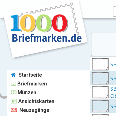
SB
Startseite
SB
Briefmarken
SB
Münzen
O
Ansichtskarten
S
Neuzugänge