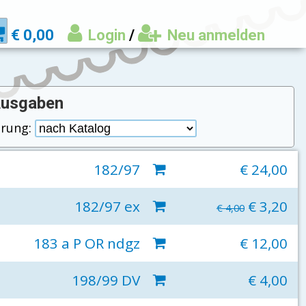
€ 0,00
Login
/
Neu anmelden
Ausgaben
erung:
182/97
€ 24,00
182/97 ex
€ 3,20
€ 4,00
183 a P OR ndgz
€ 12,00
198/99 DV
€ 4,00