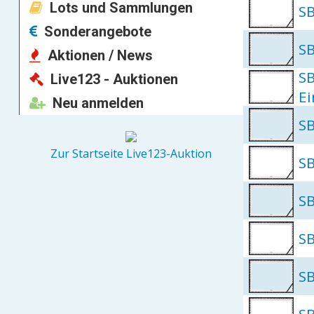
Lots und Sammlungen
SB
Sonderangebote
SB
Aktionen / News
SB
Live123 - Auktionen
Ei
Neu anmelden
SB
Zur Startseite Live123-Auktion
SB
SB
SB
SB
SB