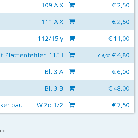
109 A X
€ 2,50
111 A X
€ 2,50
112/15 y
€ 11,00
t Plattenfehler
115 I
€ 4,80
€ 6,00
Bl. 3 A
€ 6,00
Bl. 3 B
€ 48,00
ckenbau
W Zd 1/2
€ 7,50
..