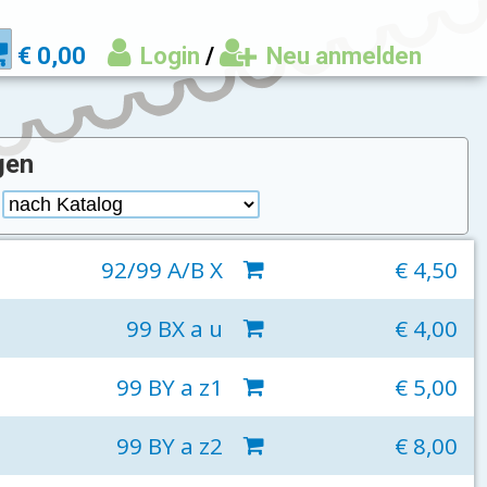
€ 0,00
Login
/
Neu anmelden
gen
:
92/99 A/B X
€ 4,50
99 BX a u
€ 4,00
99 BY a z1
€ 5,00
99 BY a z2
€ 8,00