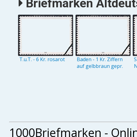
Briefmarken Altdeuts
T.u.T. - 6 Kr. rosarot
Baden - 1 Kr. Ziffern
S
auf gelbbraun gepr.
N
1000Briefmarken - Onli