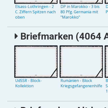
Elsass-Lothringen - 2
DP in Marokko - 3 bis
D
C. Ziffern Spitzen nach
80 Pfg. Germania mit
P
oben
"Marokko"
Briefmarken (4064 A
UdSSR - Block-
Rumänien - Block
B
Kollektion
Kriegsgefangenenhilfe
S
1