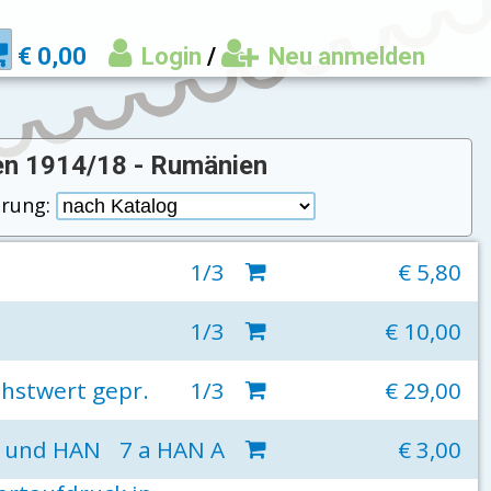
€ 0,00
Login
/
Neu anmelden
n 1914/18 - Rumänien
erung:
1/3
€ 5,80
1/3
€ 10,00
hstwert gepr.
1/3
€ 29,00
k und HAN
7 a HAN A
€ 3,00