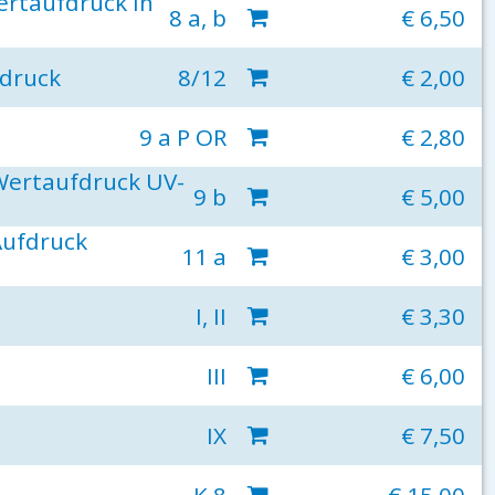
ertaufdruck in
8 a, b
€ 6,50
druck
8/12
€ 2,00
9 a P OR
€ 2,80
Wertaufdruck UV-
9 b
€ 5,00
Aufdruck
11 a
€ 3,00
I, II
€ 3,30
III
€ 6,00
IX
€ 7,50
K 8
€ 15,00