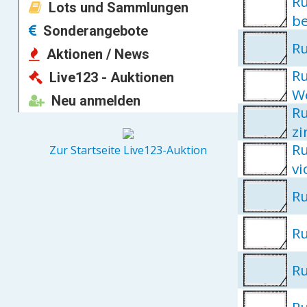
Ru
Lots und Sammlungen
b
Sonderangebote
R
Aktionen / News
R
Live123 - Auktionen
W
Neu anmelden
R
zi
Ru
Zur Startseite Live123-Auktion
vi
Ru
Ru
Ru
R