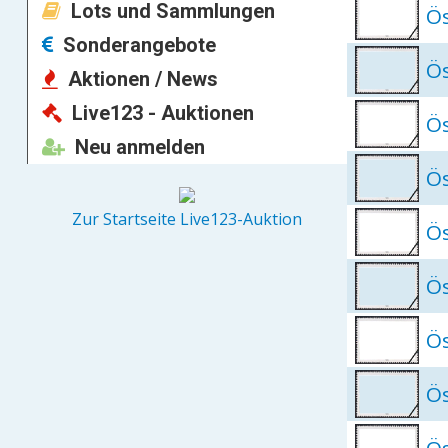
Lots und Sammlungen
Ös
Sonderangebote
Ös
Aktionen / News
Live123 - Auktionen
Ös
Neu anmelden
Ös
Zur Startseite Live123-Auktion
Ös
Ös
Ös
Ös
Ös