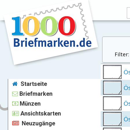
Filter
Ös
Startseite
Ös
Briefmarken
Ös
Münzen
Ansichtskarten
Ös
Neuzugänge