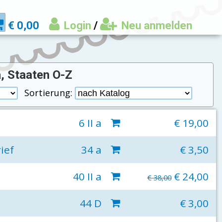
€ 0,00
Login
/
Neu anmelden
, Staaten O-Z
Sortierung:
6 II a
€ 19,00
ief
34 a
€ 3,50
40 II a
€ 24,00
€ 38,00
44 D
€ 3,00