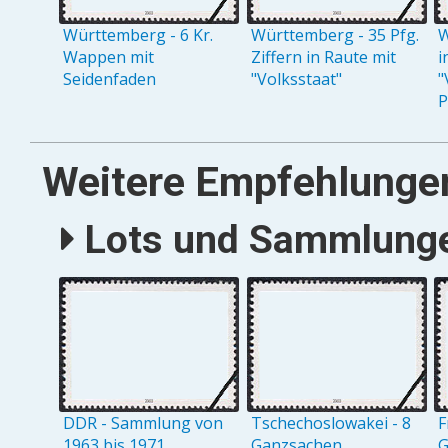
Württemberg - 6 Kr.
Württemberg - 35 Pfg.
W
Wappen mit
Ziffern in Raute mit
i
Seidenfaden
"Volksstaat"
"
P
Weitere Empfehlunge
Lots und Sammlungen
DDR - Sammlung von
Tschechoslowakei - 8
F
1963 bis 1971
Ganzsachen
G