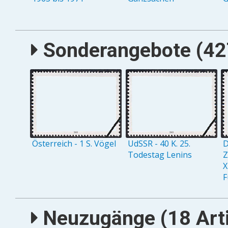
Sonderangebote (427
Österreich - 1 S. Vögel
UdSSR - 40 K. 25.
D
Todestag Lenins
Z
X
F
Neuzugänge (18 Arti