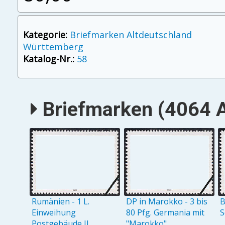
Kategorie:
Briefmarken Altdeutschland
Württemberg
Katalog-Nr.:
58
Briefmarken (4064 A
Rumänien - 1 L.
DP in Marokko - 3 bis
B
Einweihung
80 Pfg. Germania mit
S
Postgebäude II
"Marokko"