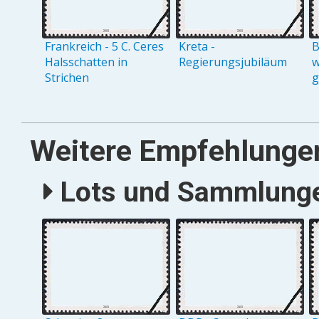
Frankreich - 5 C. Ceres
Kreta -
B
Halsschatten in
Regierungsjubiläum
w
Strichen
g
Weitere Empfehlunge
Lots und Sammlungen