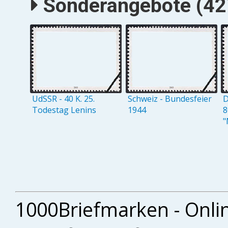
Sonderangebote (427
UdSSR - 40 K. 25.
Schweiz - Bundesfeier
D
Todestag Lenins
1944
8
"
1000Briefmarken - Onli