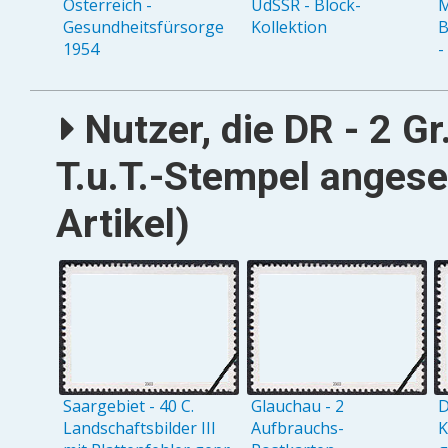
Österreich -
UdSSR - Block-
M
Gesundheitsfürsorge
Kollektion
B
1954
-
Nutzer, die DR - 2 Gr
T.u.T.-Stempel anges
Artikel)
Saargebiet - 40 C.
Glauchau - 2
D
Landschaftsbilder III
Aufbrauchs-
K