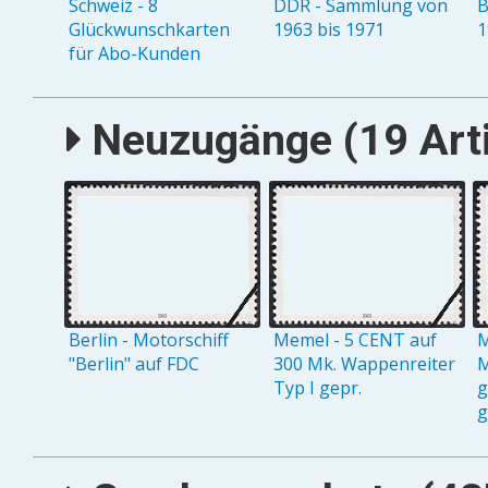
Schweiz - 8
DDR - Sammlung von
B
Glückwunschkarten
1963 bis 1971
1
für Abo-Kunden
Neuzugänge (19 Arti
Berlin - Motorschiff
Memel - 5 CENT auf
M
"Berlin" auf FDC
300 Mk. Wappenreiter
M
Typ I gepr.
g
g