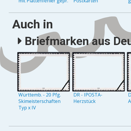
mit Plattenfehler gepr.
Postkarten
g
Auch in
Briefmarken aus Deu
Württemb. - 20 Pfg.
DR - IPOSTA-
D
Skimeisterschaften
Herzstück
A
Typ x IV