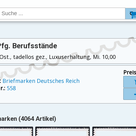
Pfg. Berufsstände
st., tadellos gez., Luxuserhaltung, Mi. 10,00
Preis
:
Briefmarken Deutsches Reich
.:
558
arken (4064 Artikel)