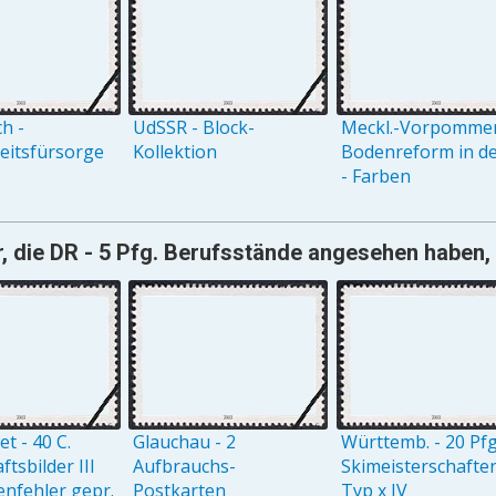
h -
UdSSR - Block-
Meckl.-Vorpommer
eitsfürsorge
Kollektion
Bodenreform in de
- Farben
, die DR - 5 Pfg. Berufsstände angesehen haben, 
t - 40 C.
Glauchau - 2
Württemb. - 20 Pfg
tsbilder III
Aufbrauchs-
Skimeisterschafte
enfehler gepr.
Postkarten
Typ x IV