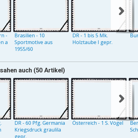
n -
Brasilien - 10
DR - 1 bis 5 Mk.
Bun
n a
Sportmotive aus
Holztaube I gepr.
1955/60
sahen auch (50 Artikel)
.
DR - 60 Pfg. Germania
Österreich - 1 S. Vögel
Ber
n
Kriegsdruck graulila
Sc
gepr.