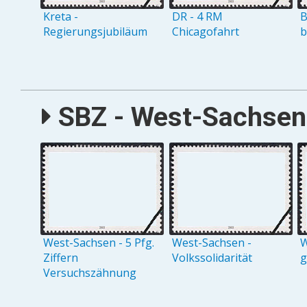
Kreta -
DR - 4 RM
B
Regierungsjubiläum
Chicagofahrt
b
SBZ - West-Sachsen 
West-Sachsen - 5 Pfg.
West-Sachsen -
W
Ziffern
Volkssolidarität
g
Versuchszähnung