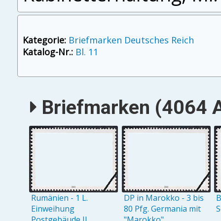
Kategorie:
Briefmarken Deutsches Reich
Katalog-Nr.:
Bl. 11
Briefmarken (4064 A
Rumänien - 1 L.
DP in Marokko - 3 bis
B
Einweihung
80 Pfg. Germania mit
S
Postgebäude II
"Marokko"