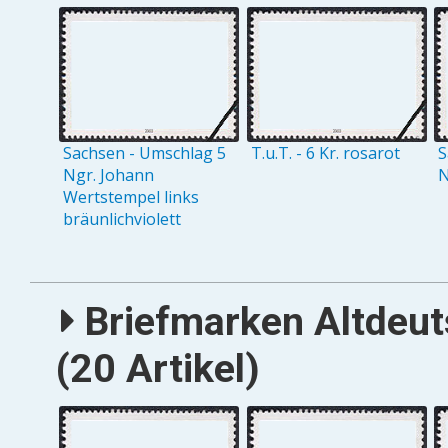
Sachsen - Umschlag 5
T.u.T. - 6 Kr. rosarot
S
Ngr. Johann
N
Wertstempel links
bräunlichviolett
Briefmarken Altdeut
(20 Artikel)