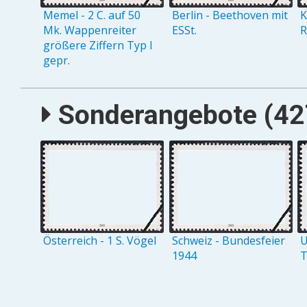
Memel - 2 C. auf 50
Berlin - Beethoven mit
K
Mk. Wappenreiter
ESSt.
R
größere Ziffern Typ I
gepr.
Sonderangebote (427
Österreich - 1 S. Vögel
Schweiz - Bundesfeier
U
1944
T