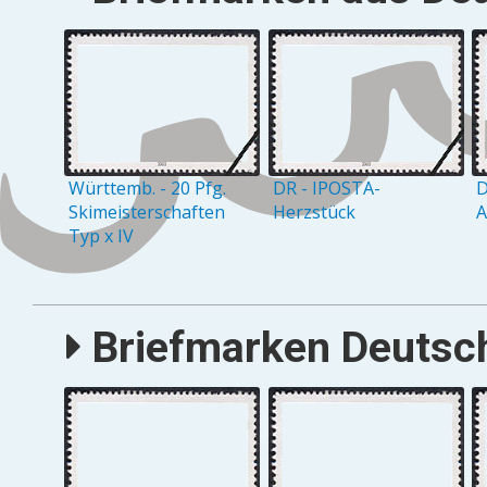
Württemb. - 20 Pfg.
DR - IPOSTA-
D
Skimeisterschaften
Herzstück
A
Typ x IV
Briefmarken Deutsch