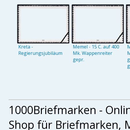
Kreta -
Memel - 15 C. auf 400
M
Regierungsjubiläum
Mk. Wappenreiter
M
gepr.
g
g
1000Briefmarken - Onli
Shop für Briefmarken, 