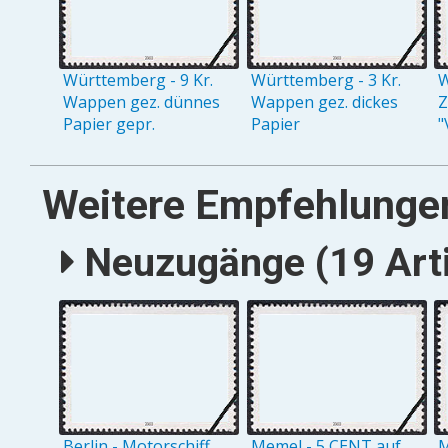
Württemberg - 9 Kr.
Württemberg - 3 Kr.
W
Wappen gez. dünnes
Wappen gez. dickes
Z
Papier gepr.
Papier
"
Weitere Empfehlunge
Neuzugänge (19 Arti
Berlin - Motorschiff
Memel - 5 CENT auf
M