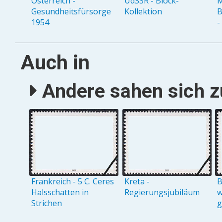
Österreich -
UdSSR - Block-
M
Gesundheitsfürsorge
Kollektion
B
1954
-
Auch in
Andere sahen sich zu
Frankreich - 5 C. Ceres
Kreta -
B
Halsschatten in
Regierungsjubiläum
w
Strichen
g