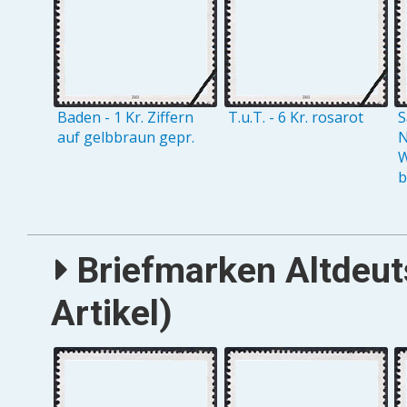
Baden - 1 Kr. Ziffern
T.u.T. - 6 Kr. rosarot
S
auf gelbbraun gepr.
N
W
b
Briefmarken Altdeut
Artikel)