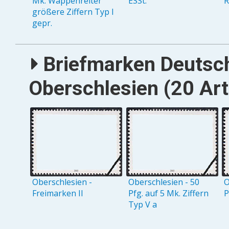
Mk. Wappenreiter
ESSt.
R
größere Ziffern Typ I
gepr.
Briefmarken Deutsc
Oberschlesien (20 Art
Oberschlesien -
Oberschlesien - 50
O
Freimarken II
Pfg. auf 5 Mk. Ziffern
P
Typ V a