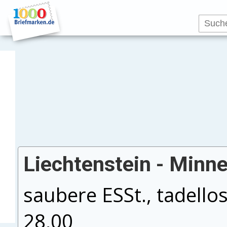
Liechtenstein - Minn
saubere ESSt., tadello
28,00