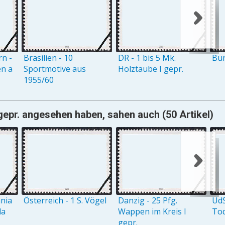
n -
Brasilien - 10
DR - 1 bis 5 Mk.
Bun
n a
Sportmotive aus
Holztaube I gepr.
1955/60
gepr. angesehen haben, sahen auch (50 Artikel)
ania
Österreich - 1 S. Vögel
Danzig - 25 Pfg.
UdS
la
Wappen im Kreis I
Tod
gepr.