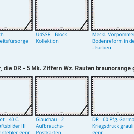
h -
UdSSR - Block-
Meckl.-Vorpommer
eitsfürsorge
Kollektion
Bodenreform in de
- Farben
, die DR - 5 Mk. Ziffern Wz. Rauten braunorange 
t - 40 C.
Glauchau - 2
DR - 60 Pfg. Germ
tsbilder III
Aufbrauchs-
Kriegsdruck grauli
enfehler gepr.
Postkarten
gepr.