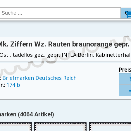
Mk. Ziffern Wz. Rauten braunorange gepr.
st., tadellos gez., gepr. INFLA Berlin, Kabinetterhal
Preis
:
Briefmarken Deutsches Reich
.:
174 b
arken (4064 Artikel)