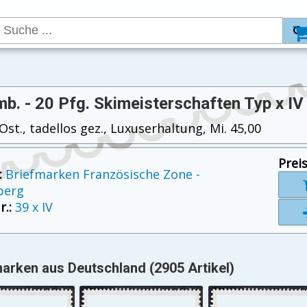
b. - 20 Pfg. Skimeisterschaften Typ x IV
st., tadellos gez., Luxuserhaltung, Mi. 45,00
Preis
:
Briefmarken Französische Zone -
berg
.:
39 x IV
arken aus Deutschland (2905 Artikel)