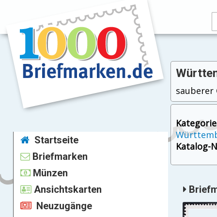
Württem
sauberer O
Kategorie
Württem
Startseite
Katalog-Nr
Briefmarken
Münzen
Ansichtskarten
Briefm
Neuzugänge