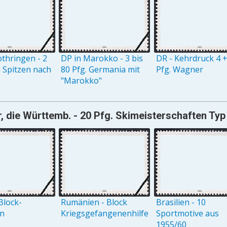
othringen - 2
DP in Marokko - 3 bis
DR - Kehrdruck 4 +
n Spitzen nach
80 Pfg. Germania mit
Pfg. Wagner
"Marokko"
, die Württemb. - 20 Pfg. Skimeisterschaften Typ
Block-
Rumänien - Block
Brasilien - 10
on
Kriegsgefangenenhilfe
Sportmotive aus
1955/60