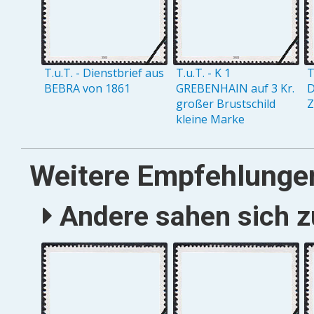
T.u.T. - Dienstbrief aus
T.u.T. - K 1
T
BEBRA von 1861
GREBENHAIN auf 3 Kr.
D
großer Brustschild
Z
kleine Marke
Weitere Empfehlunge
Andere sahen sich zu