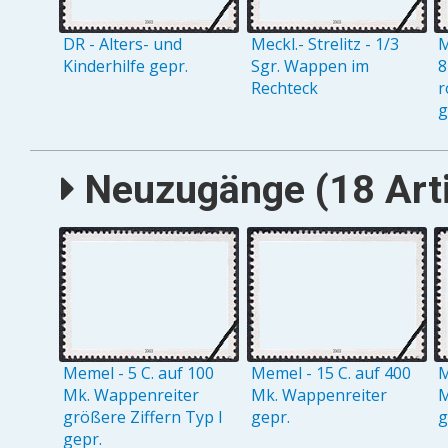
DR - Alters- und
Meckl.- Strelitz - 1/3
M
Kinderhilfe gepr.
Sgr. Wappen im
8
Rechteck
r
g
Neuzugänge (18 Arti
Memel - 5 C. auf 100
Memel - 15 C. auf 400
M
Mk. Wappenreiter
Mk. Wappenreiter
M
größere Ziffern Typ I
gepr.
g
gepr.