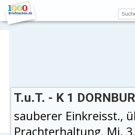
T.u.T. - K 1 DORNBURG
sauberer Einkreisst., ü
Prachterhaltung, Mi. 3