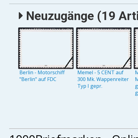
Neuzugänge (19 Arti
Berlin - Motorschiff
Memel - 5 CENT auf
M
"Berlin" auf FDC
300 Mk. Wappenreiter
M
Typ I gepr.
g
g