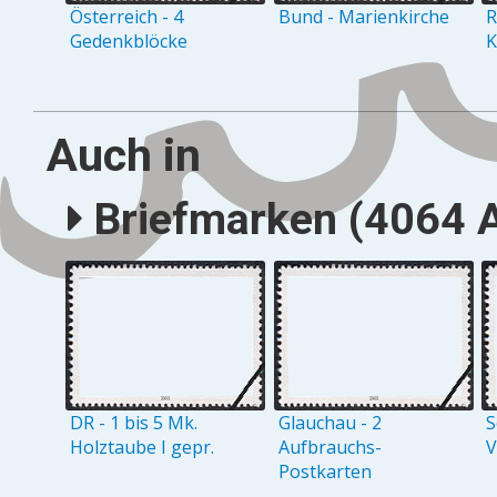
Österreich - 4
Bund - Marienkirche
R
Gedenkblöcke
K
Auch in
Briefmarken (4064 A
DR - 1 bis 5 Mk.
Glauchau - 2
S
Holztaube I gepr.
Aufbrauchs-
V
Postkarten