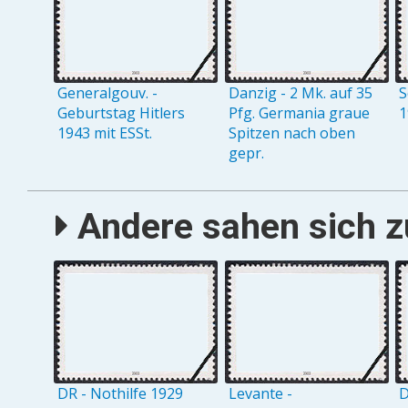
Generalgouv. -
Danzig - 2 Mk. auf 35
S
Geburtstag Hitlers
Pfg. Germania graue
1
1943 mit ESSt.
Spitzen nach oben
gepr.
Andere sahen sich zu
DR - Nothilfe 1929
Levante -
D