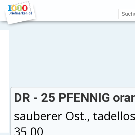
DR - 25 PFENNIG ora
sauberer Ost., tadello
35,00