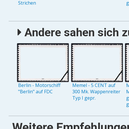
Strichen
g
Andere sahen sich zu
Berlin - Motorschiff
Memel - 5 CENT auf
M
"Berlin" auf FDC
300 Mk. Wappenreiter
M
Typ I gepr.
g
g
Weitere Empfehlunge