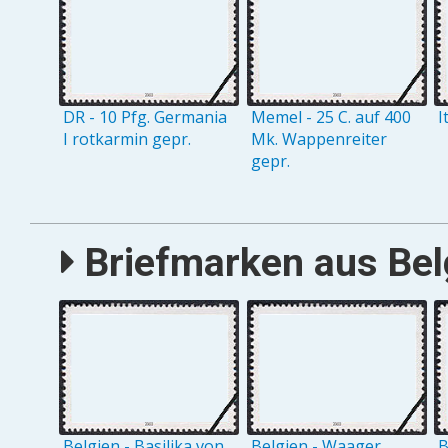
DR - 10 Pfg. Germania
Memel - 25 C. auf 400
I
I rotkarmin gepr.
Mk. Wappenreiter
gepr.
Briefmarken aus Belg
Belgien - Basilika von
Belgien - Waager.
B