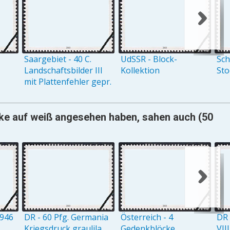
Saargebiet - 40 C.
UdSSR - Block-
Sch
Landschaftsbilder III
Kollektion
St
mit Plattenfehler gepr.
rke auf weiß angesehen haben, sahen auch (50
1946
DR - 60 Pfg. Germania
Österreich - 4
DR 
Kriegsdruck graulila
Gedenkblöcke
VII