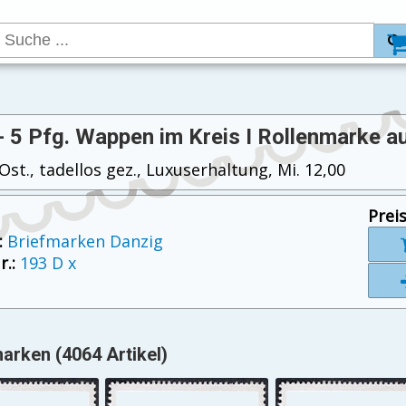
- 5 Pfg. Wappen im Kreis I Rollenmarke a
st., tadellos gez., Luxuserhaltung, Mi. 12,00
Preis
:
Briefmarken Danzig
.:
193 D x
arken (4064 Artikel)