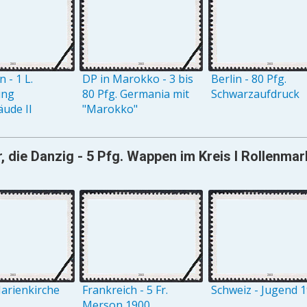
 - 1 L.
DP in Marokko - 3 bis
Berlin - 80 Pfg.
ung
80 Pfg. Germania mit
Schwarzaufdruck
ude II
"Marokko"
, die Danzig - 5 Pfg. Wappen im Kreis I Rollenma
arienkirche
Frankreich - 5 Fr.
Schweiz - Jugend 
Merson 1900