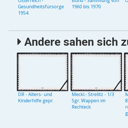
Österreich -
Bund - Sammlung von
Ö
Gesundheitsfürsorge
1960 bis 1970
1954
Andere sahen sich zu
DR - Alters- und
Meckl.- Strelitz - 1/3
M
Kinderhilfe gepr.
Sgr. Wappen im
8
Rechteck
r
g