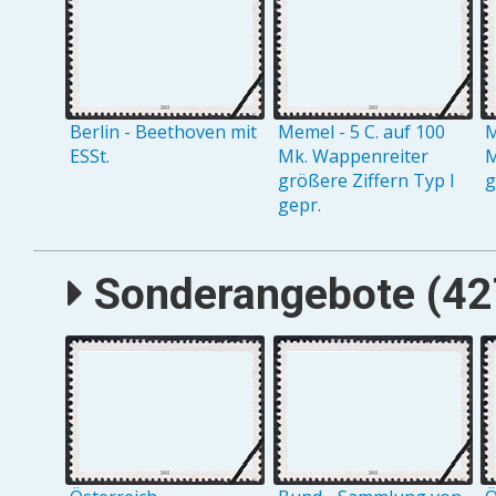
Berlin - Beethoven mit
Memel - 5 C. auf 100
M
ESSt.
Mk. Wappenreiter
M
größere Ziffern Typ I
g
gepr.
Sonderangebote (427