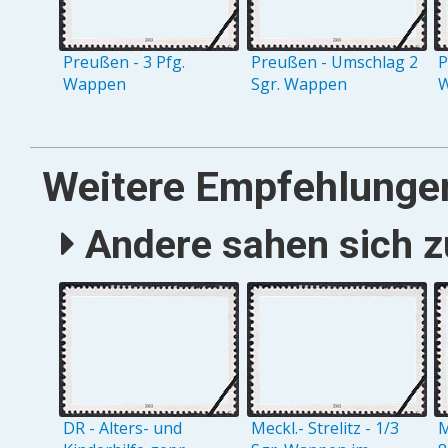
Preußen - 3 Pfg.
Preußen - Umschlag 2
P
Wappen
Sgr. Wappen
W
Weitere Empfehlunge
Andere sahen sich zu
DR - Alters- und
Meckl.- Strelitz - 1/3
M