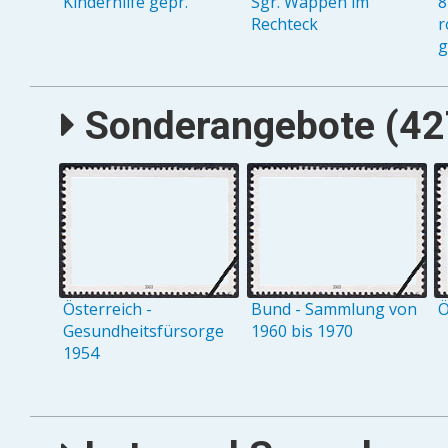
Kinderhilfe gepr.
Sgr. Wappen im
8
Rechteck
r
g
Sonderangebote (427
Österreich -
Bund - Sammlung von
Ö
Gesundheitsfürsorge
1960 bis 1970
1954