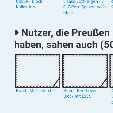
UdSSR - Block-
Elsass-Lothringen - 2
R
Kollektion
C. Ziffern Spitzen nach
K
oben
Nutzer, die Preußen 
haben, sahen auch (50
Bund - Marienkirche
Bund - Beethoven-
D
Block mit ESSt.
K
g