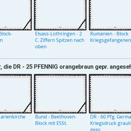
Block-
Elsass-Lothringen - 2
Rumänien - Block
on
C. Ziffern Spitzen nach
Kriegsgefangenenh
oben
, die DR - 25 PFENNIG orangebraun gepr. angeseh
arienkirche
Bund - Beethoven-
DR - 60 Pfg. Germ
Block mit ESSt.
Kriegsdruck grauli
gepr.