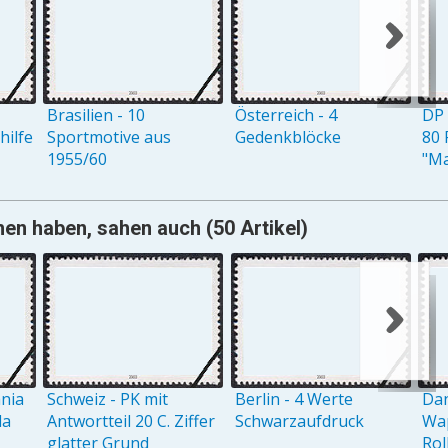
Brasilien - 10
Österreich - 4
DP 
ilfe
Sportmotive aus
Gedenkblöcke
80 
1955/60
"M
en haben, sahen auch (50 Artikel)
ania
Schweiz - PK mit
Berlin - 4 Werte
Dan
la
Antwortteil 20 C. Ziffer
Schwarzaufdruck
Wap
glatter Grund
Rol