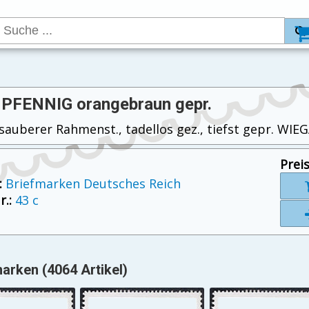
 PFENNIG orangebraun gepr.
, sauberer Rahmenst., tadellos gez., tiefst gepr. WI
Preis
:
Briefmarken Deutsches Reich
.:
43 c
arken (4064 Artikel)