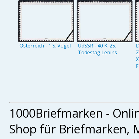
Österreich - 1 S. Vögel
UdSSR - 40 K. 25.
D
Todestag Lenins
Z
X
F
1000Briefmarken - Onli
Shop für Briefmarken, 