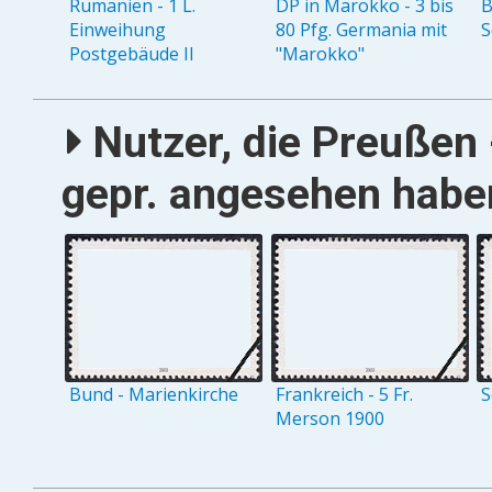
Rumänien - 1 L.
DP in Marokko - 3 bis
B
Einweihung
80 Pfg. Germania mit
S
Postgebäude II
"Marokko"
Nutzer, die Preußen
gepr. angesehen haben
Bund - Marienkirche
Frankreich - 5 Fr.
S
Merson 1900