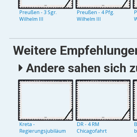
Preußen - 3 Sgr.
Preußen - 4 Pfg.
P
Wilhelm III
Wilhelm III
Weitere Empfehlunge
Andere sahen sich zu
Kreta -
DR - 4 RM
B
Regierungsjubiläum
Chicagofahrt
b