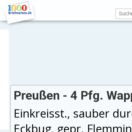
Preußen - 4 Pfg. Wap
Einkreisst., sauber du
Eckbug, gepr. Flemming