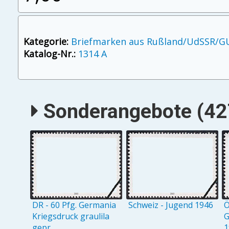
Kategorie:
Briefmarken aus Rußland/UdSSR/G
Katalog-Nr.:
1314 A
Sonderangebote (427
DR - 60 Pfg. Germania
Schweiz - Jugend 1946
Ö
Kriegsdruck graulila
G
gepr.
1