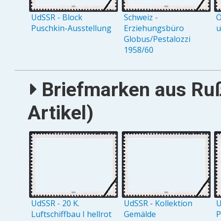
UdSSR - Block
Schweiz -
Ö
Puschkin-Ausstellung
Erziehungsbüro
u
Globus/Pestalozzi
1958/60
Briefmarken aus Ru
Artikel)
UdSSR - 20 K.
UdSSR - Kollektion
U
Luftschiffbau I hellrot
Gemälde
P