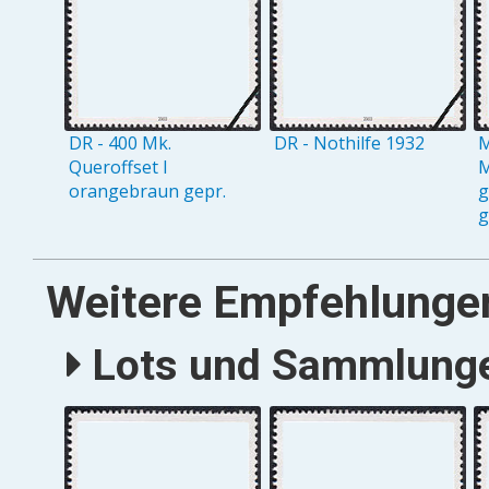
DR - 400 Mk.
DR - Nothilfe 1932
M
Queroffset I
M
orangebraun gepr.
g
g
Weitere Empfehlunge
Lots und Sammlungen