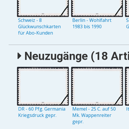
Schweiz - 8
Berlin - Wohlfahrt
S
Glückwunschkarten
1983 bis 1990
G
für Abo-Kunden
Neuzugänge (18 Arti
DR - 60 Pfg. Germania
Memel - 25 C. auf 50
I
Kriegsdruck gepr.
Mk. Wappenreiter
gepr.