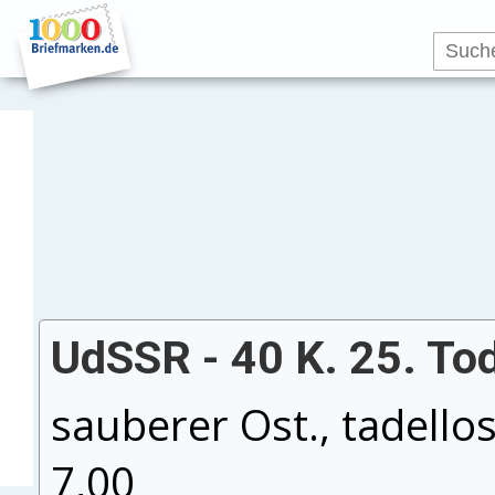
UdSSR - 40 K. 25. To
sauberer Ost., tadello
7,00