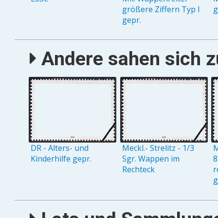
größere Ziffern Typ I
g
gepr.
Andere sahen sich zu
DR - Alters- und
Meckl.- Strelitz - 1/3
M
Kinderhilfe gepr.
Sgr. Wappen im
8
Rechteck
r
g