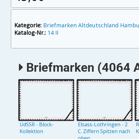
Kategorie:
Briefmarken Altdeutschland Hamb
Katalog-Nr.:
14 II
Briefmarken (4064 A
UdSSR - Block-
Elsass-Lothringen - 2
R
Kollektion
C. Ziffern Spitzen nach
K
oben