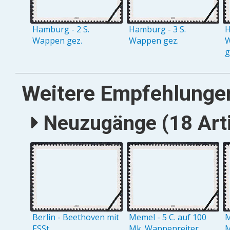
Hamburg - 2 S.
Hamburg - 3 S.
H
Wappen gez.
Wappen gez.
W
g
Weitere Empfehlunge
Neuzugänge (18 Arti
Berlin - Beethoven mit
Memel - 5 C. auf 100
M
ESSt.
Mk. Wappenreiter
M