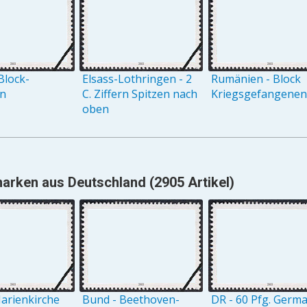
Block-
Elsass-Lothringen - 2
Rumänien - Block
on
C. Ziffern Spitzen nach
Kriegsgefangenenh
oben
arken aus Deutschland (2905 Artikel)
arienkirche
Bund - Beethoven-
DR - 60 Pfg. Germ