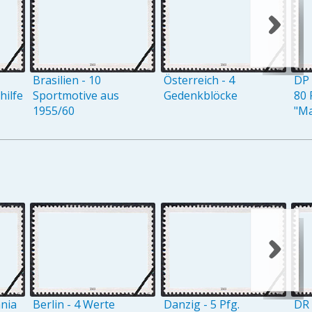
Brasilien - 10
Österreich - 4
DP 
ilfe
Sportmotive aus
Gedenkblöcke
80 
1955/60
"M
ania
Berlin - 4 Werte
Danzig - 5 Pfg.
DR 