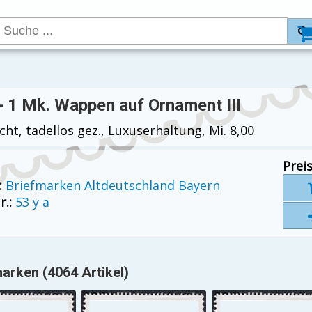
- 1 Mk. Wappen auf Ornament III
ht, tadellos gez., Luxuserhaltung, Mi. 8,00
Preis
:
Briefmarken Altdeutschland Bayern
.:
53 y a
arken (4064 Artikel)