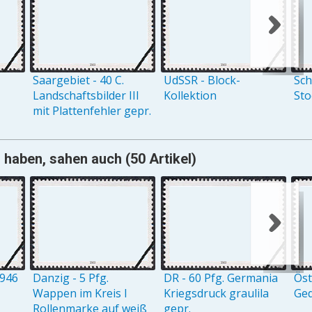
Saargebiet - 40 C.
UdSSR - Block-
Sch
Landschaftsbilder III
Kollektion
St
mit Plattenfehler gepr.
 haben, sahen auch (50 Artikel)
1946
Danzig - 5 Pfg.
DR - 60 Pfg. Germania
Öst
Wappen im Kreis I
Kriegsdruck graulila
Ge
Rollenmarke auf weiß
gepr.