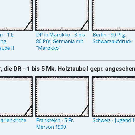
 - 1 L.
DP in Marokko - 3 bis
Berlin - 80 Pfg.
ung
80 Pfg. Germania mit
Schwarzaufdruck
ude II
"Marokko"
, die DR - 1 bis 5 Mk. Holztaube I gepr. angesehen
arienkirche
Frankreich - 5 Fr.
Schweiz - Jugend 
Merson 1900