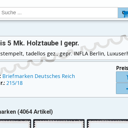
bis 5 Mk. Holztaube I gepr.
stempelt, tadellos gez., gepr. INFLA Berlin, Luxuserh
Preis
:
Briefmarken Deutsches Reich
.:
215/18
arken (4064 Artikel)