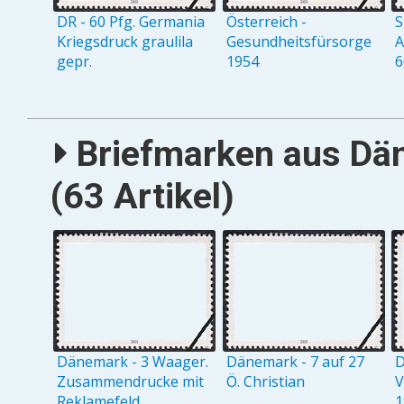
DR - 60 Pfg. Germania
Österreich -
S
Kriegsdruck graulila
Gesundheitsfürsorge
A
gepr.
1954
6
Briefmarken aus Dän
(63 Artikel)
Dänemark - 3 Waager.
Dänemark - 7 auf 27
D
Zusammendrucke mit
Ö. Christian
V
Reklamefeld
1