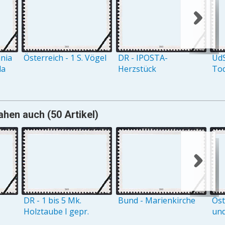
ania
Österreich - 1 S. Vögel
DR - IPOSTA-
UdS
la
Herzstück
Tod
hen auch (50 Artikel)
DR - 1 bis 5 Mk.
Bund - Marienkirche
Öst
Holztaube I gepr.
und