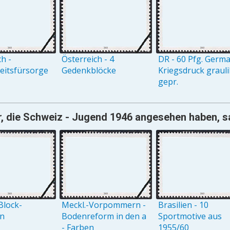
h -
Österreich - 4
DR - 60 Pfg. Germ
eitsfürsorge
Gedenkblöcke
Kriegsdruck grauli
gepr.
, die Schweiz - Jugend 1946 angesehen haben, sa
Block-
Meckl.-Vorpommern -
Brasilien - 10
on
Bodenreform in den a
Sportmotive aus
- Farben
1955/60