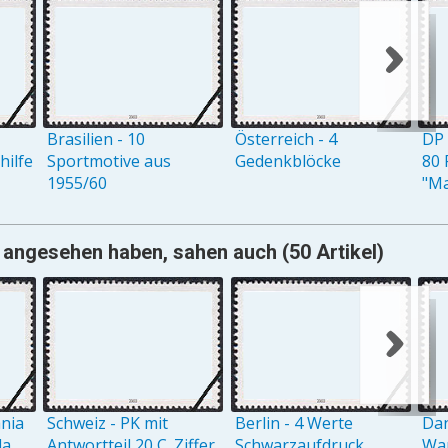
Brasilien - 10
Österreich - 4
DP 
ilfe
Sportmotive aus
Gedenkblöcke
80 
1955/60
"M
 angesehen haben, sahen auch (50 Artikel)
ania
Schweiz - PK mit
Berlin - 4 Werte
Dan
la
Antwortteil 20 C. Ziffer
Schwarzaufdruck
Wap