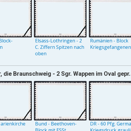
Block-
Elsass-Lothringen - 2
Rumänien - Block
on
C. Ziffern Spitzen nach
Kriegsgefangenenh
oben
, die Braunschweig - 2 Sgr. Wappen im Oval gepr.
arienkirche
Bund - Beethoven-
DR - 60 Pfg. Germ
Block mit ESSt.
Kriegsdruck grauli