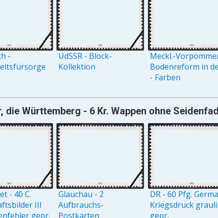
h -
UdSSR - Block-
Meckl.-Vorpommer
eitsfürsorge
Kollektion
Bodenreform in de
- Farben
, die Württemberg - 6 Kr. Wappen ohne Seidenfad
t - 40 C.
Glauchau - 2
DR - 60 Pfg. Germ
tsbilder III
Aufbrauchs-
Kriegsdruck grauli
enfehler gepr.
Postkarten
gepr.