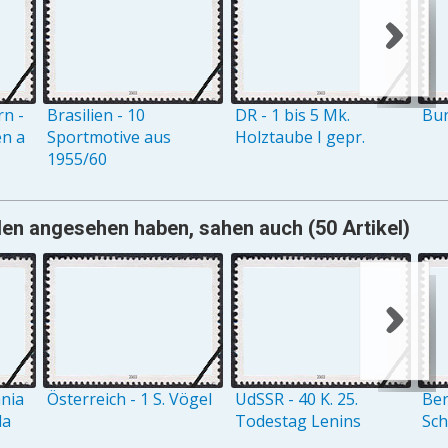
n -
Brasilien - 10
DR - 1 bis 5 Mk.
Bun
n a
Sportmotive aus
Holztaube I gepr.
1955/60
en angesehen haben, sahen auch (50 Artikel)
ania
Österreich - 1 S. Vögel
UdSSR - 40 K. 25.
Ber
la
Todestag Lenins
Sc