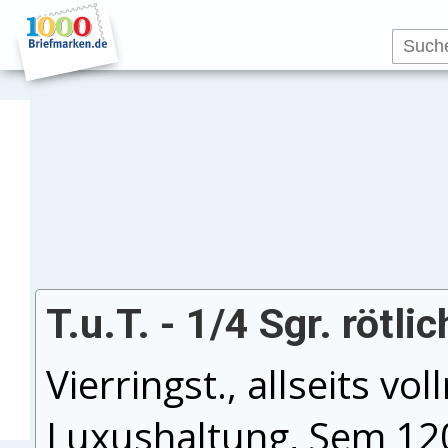
T.u.T. - 1/4 Sgr. rötli
Vierringst., allseits vol
Luxushaltung, Sem 12