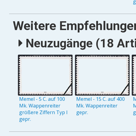
g
Weitere Empfehlunge
Neuzugänge (18 Arti
Memel - 5 C. auf 100
Memel - 15 C. auf 400
M
Mk. Wappenreiter
Mk. Wappenreiter
M
größere Ziffern Typ I
gepr.
g
gepr.