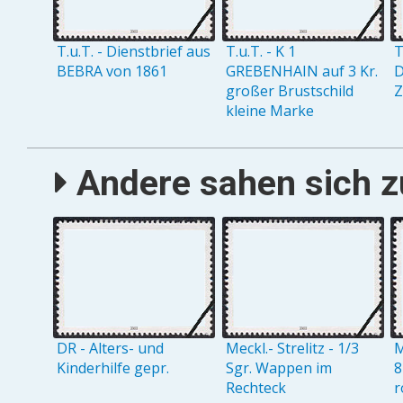
T.u.T. - Dienstbrief aus
T.u.T. - K 1
T
BEBRA von 1861
GREBENHAIN auf 3 Kr.
D
großer Brustschild
Z
kleine Marke
Andere sahen sich zu
DR - Alters- und
Meckl.- Strelitz - 1/3
M
Kinderhilfe gepr.
Sgr. Wappen im
8
Rechteck
r