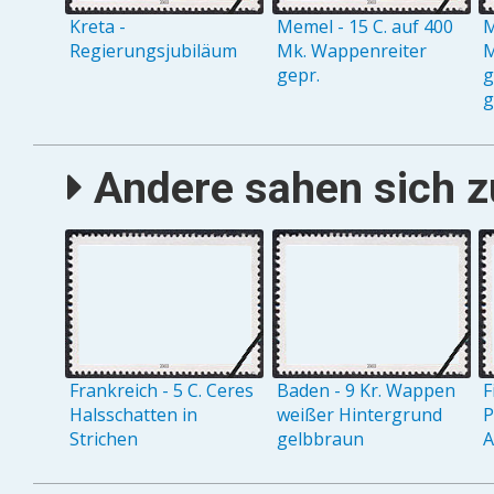
Kreta -
Memel - 15 C. auf 400
M
Regierungsjubiläum
Mk. Wappenreiter
M
gepr.
g
g
Andere sahen sich zu
Frankreich - 5 C. Ceres
Baden - 9 Kr. Wappen
F
Halsschatten in
weißer Hintergrund
P
Strichen
gelbbraun
A