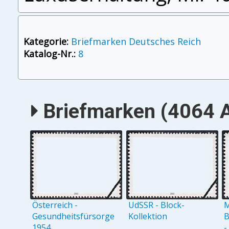
Kategorie:
Briefmarken Deutsches Reich
Katalog-Nr.:
8
Briefmarken (4064 A
Österreich -
UdSSR - Block-
M
Gesundheitsfürsorge
Kollektion
B
1954
-