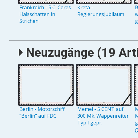
Frankreich - 5 C. Ceres
Kreta -
B
Halsschatten in
Regierungsjubiläum
w
Strichen
g
Neuzugänge (19 Arti
Berlin - Motorschiff
Memel - 5 CENT auf
M
"Berlin" auf FDC
300 Mk. Wappenreiter
M
Typ I gepr.
g
g