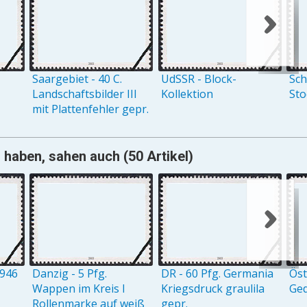
Saargebiet - 40 C.
UdSSR - Block-
Sch
Landschaftsbilder III
Kollektion
St
mit Plattenfehler gepr.
haben, sahen auch (50 Artikel)
1946
Danzig - 5 Pfg.
DR - 60 Pfg. Germania
Öst
Wappen im Kreis I
Kriegsdruck graulila
Ge
Rollenmarke auf weiß
gepr.