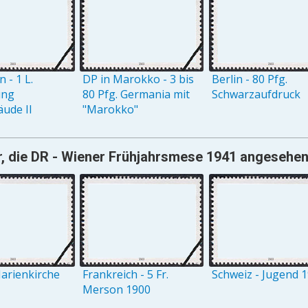
 - 1 L.
DP in Marokko - 3 bis
Berlin - 80 Pfg.
ung
80 Pfg. Germania mit
Schwarzaufdruck
ude II
"Marokko"
, die DR - Wiener Frühjahrsmese 1941 angesehen 
arienkirche
Frankreich - 5 Fr.
Schweiz - Jugend 
Merson 1900