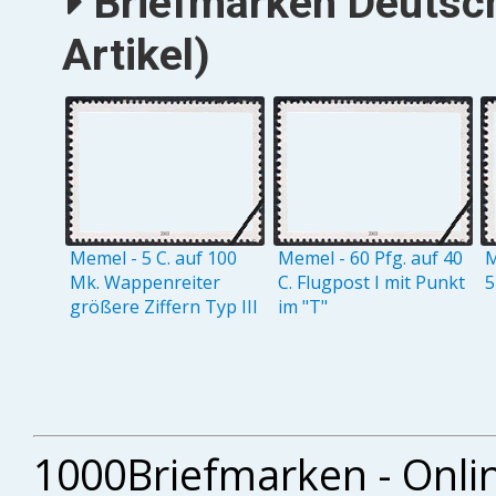
Briefmarken Deutsc
Artikel)
Memel - 5 C. auf 100
Memel - 60 Pfg. auf 40
M
Mk. Wappenreiter
C. Flugpost I mit Punkt
5
größere Ziffern Typ III
im "T"
1000Briefmarken - Onli