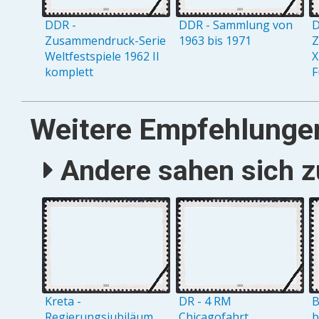
DDR -
DDR - Sammlung von
D
Zusammendruck-Serie
1963 bis 1971
Z
Weltfestspiele 1962 II
X
komplett
F
Weitere Empfehlunge
Andere sahen sich zu
Kreta -
DR - 4 RM
B
Regierungsjubiläum
Chicagofahrt
b