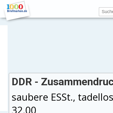
DDR - Zusammendruck
saubere ESSt., tadello
32,00