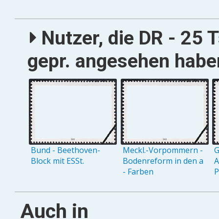
Nutzer, die DR - 25 T
gepr. angesehen haben
Bund - Beethoven-
Meckl.-Vorpommern -
G
Block mit ESSt.
Bodenreform in den a
A
- Farben
P
Auch in