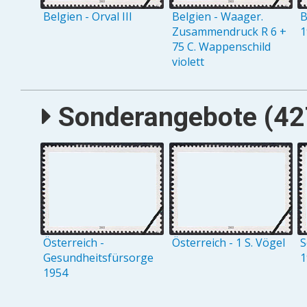
Belgien - Orval III
Belgien - Waager.
B
Zusammendruck R 6 +
1
75 C. Wappenschild
violett
Sonderangebote (427
Österreich -
Österreich - 1 S. Vögel
S
Gesundheitsfürsorge
1
1954