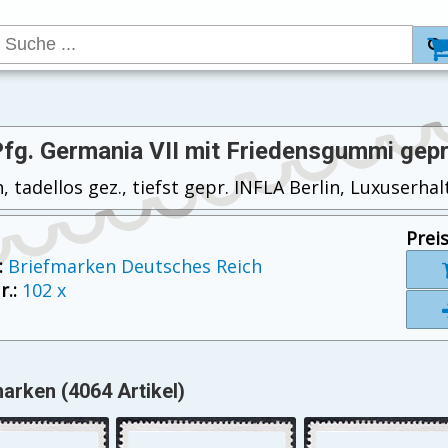
Pfg. Germania VII mit Friedensgummi gepr
, tadellos gez., tiefst gepr. INFLA Berlin, Luxuserhal
Preis
:
Briefmarken Deutsches Reich
.:
102 x
arken (4064 Artikel)