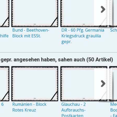
Bund - Beethoven-
DR - 60 Pfg. Germania
Sch
ilfe
Block mit ESSt.
Kriegsdruck graulila
gepr.
 gepr. angesehen haben, sahen auch (50 Artikel)
 6
Rumänien - Block
Glauchau - 2
Me
Rotes Kreuz
Aufbrauchs-
Bod
Postkarten
- F