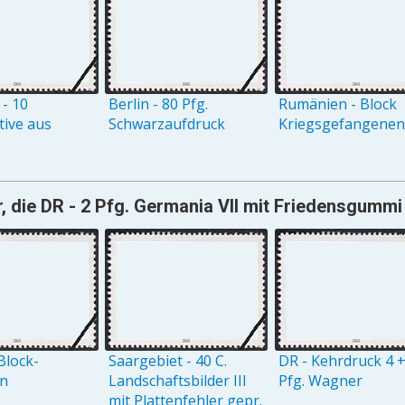
 - 10
Berlin - 80 Pfg.
Rumänien - Block
ive aus
Schwarzaufdruck
Kriegsgefangenenh
, die DR - 2 Pfg. Germania VII mit Friedensgummi
Block-
Saargebiet - 40 C.
DR - Kehrdruck 4 +
on
Landschaftsbilder III
Pfg. Wagner
mit Plattenfehler gepr.