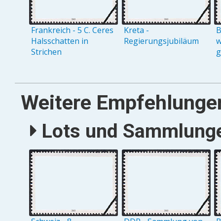
Frankreich - 5 C. Ceres
Kreta -
B
Halsschatten in
Regierungsjubiläum
w
Strichen
g
Weitere Empfehlunge
Lots und Sammlungen