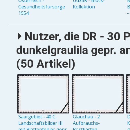
Österreich -
UdSSR - Block-
M
Gesundheitsfürsorge
Kollektion
B
1954
-
Nutzer, die DR - 30
dunkelgraulila gepr. 
(50 Artikel)
Saargebiet - 40 C.
Glauchau - 2
D
Landschaftsbilder III
Aufbrauchs-
K
mit Plattenfehler gepr.
Postkarten
g