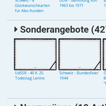
Schweiz - 8
DDR - Sammlung von
B
Glückwunschkarten
1963 bis 1971
1
für Abo-Kunden
Sonderangebote (427
UdSSR - 40 K. 25.
Schweiz - Bundesfeier
D
Todestag Lenins
1944
8
"