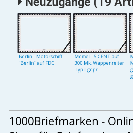
Neuzugänge (19 Arti
Berlin - Motorschiff
Memel - 5 CENT auf
M
"Berlin" auf FDC
300 Mk. Wappenreiter
M
Typ I gepr.
g
g
1000Briefmarken - Onli