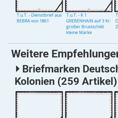
T.u.T. - Dienstbrief aus
T.u.T. - K 1
T
BEBRA von 1861
GREBENHAIN auf 3 Kr.
D
großer Brustschild
Z
kleine Marke
Weitere Empfehlunge
Briefmarken Deutsc
Kolonien (259 Artikel)