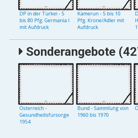
DP in der Türkei - 5
Kamerun - 5 bis 10
D
bis 80 Pfg. Germania I
Pfg. Krone/Adler mit
H
mit Aufdruck
Aufdruck
1
Sonderangebote (427
Österreich -
Bund - Sammlung von
Ö
Gesundheitsfürsorge
1960 bis 1970
1954