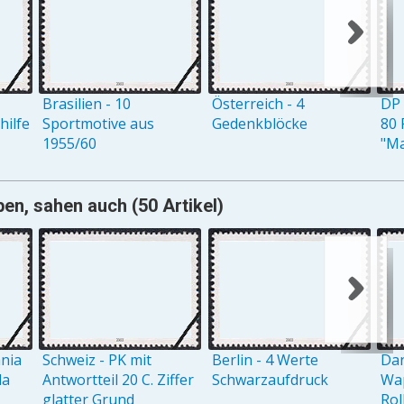
Brasilien - 10
Österreich - 4
DP 
ilfe
Sportmotive aus
Gedenkblöcke
80 
1955/60
"M
ben, sahen auch (50 Artikel)
ania
Schweiz - PK mit
Berlin - 4 Werte
Dan
la
Antwortteil 20 C. Ziffer
Schwarzaufdruck
Wap
glatter Grund
Rol