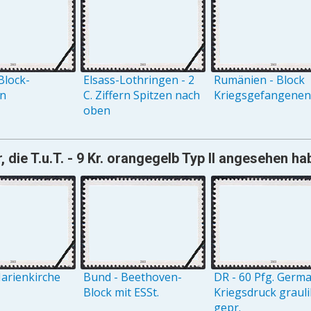
Block-
Elsass-Lothringen - 2
Rumänien - Block
on
C. Ziffern Spitzen nach
Kriegsgefangenenh
oben
 die T.u.T. - 9 Kr. orangegelb Typ II angesehen ha
arienkirche
Bund - Beethoven-
DR - 60 Pfg. Germ
Block mit ESSt.
Kriegsdruck grauli
gepr.