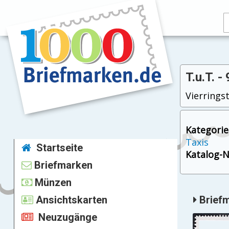
T.u.T. -
Vierrings
Kategorie
Taxis
Startseite
Katalog-Nr
Briefmarken
Münzen
Ansichtskarten
Briefm
Neuzugänge